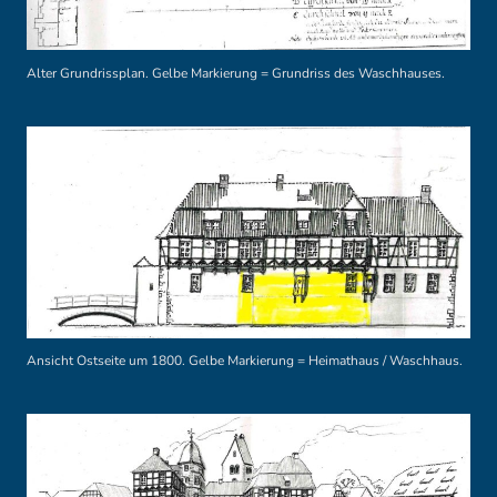
Alter Grundrissplan. Gelbe Markierung = Grundriss des Waschhauses.
Ansicht Ostseite um 1800. Gelbe Markierung = Heimathaus / Waschhaus.