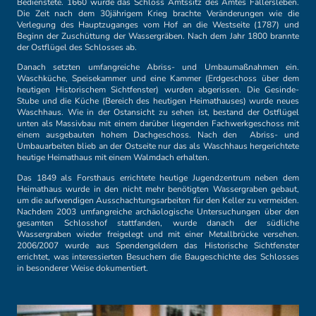
Bedienstete. 1660 wurde das Schloss Amtssitz des Amtes Fallersleben.
Die Zeit nach dem 30jährigem Krieg brachte Veränderungen wie die
Verlegung des Hauptzuganges vom Hof an die Westseite (1787) und
Beginn der Zuschüttung der Wassergräben. Nach dem Jahr 1800 brannte
der Ostflügel des Schlosses ab.
Danach setzten umfangreiche Abriss- und Umbaumaßnahmen ein.
Waschküche, Speisekammer und eine Kammer (Erdgeschoss über dem
heutigen Historischem Sichtfenster) wurden abgerissen. Die Gesinde-
Stube und die Küche (Bereich des heutigen Heimathauses) wurde neues
Waschhaus. Wie in der Ostansicht zu sehen ist, bestand der Ostflügel
unten als Massivbau mit einem darüber liegenden Fachwerkgeschoss mit
einem ausgebauten hohem Dachgeschoss. Nach den Abriss- und
Umbauarbeiten blieb an der Ostseite nur das als Waschhaus hergerichtete
heutige Heimathaus mit einem Walmdach erhalten.
Das 1849 als Forsthaus errichtete heutige Jugendzentrum neben dem
Heimathaus wurde in den nicht mehr benötigten Wassergraben gebaut,
um die aufwendigen Ausschachtungsarbeiten für den Keller zu vermeiden.
Nachdem 2003 umfangreiche archäologische Untersuchungen über den
gesamten Schlosshof stattfanden, wurde danach der südliche
Wassergraben wieder freigelegt und mit einer Metallbrücke versehen.
2006/2007 wurde aus Spendengeldern das Historische Sichtfenster
errichtet, was interessierten Besuchern die Baugeschichte des Schlosses
in besonderer Weise dokumentiert.