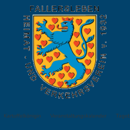
Kartoffelkönigin
Veranstaltungskalender
Tageb